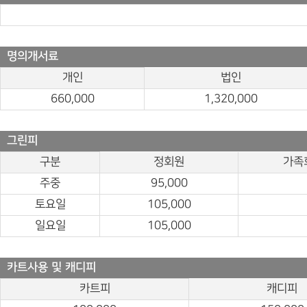
명의개서료
개인
법인
660,000
1,320,000
그린피
구분
정회원
가족
주중
95,000
토요일
105,000
일요일
105,000
카트사용 및 캐디피
카트피
캐디피