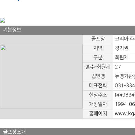
기본정보
골프장
코리아 주
지역
경기권
구분
회원제
홀수-회원제
27
법인명
뉴경기관광
대표전화
031-334
현장주소
(4498
개장일자
1994-06
홈페이지
www.kg
골프장소개