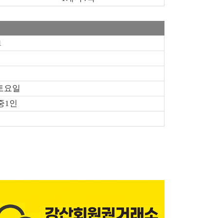
1
토요일
중1인