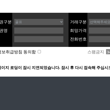
권구분
거래구분
권명
희망가격
전화번호
스팸금지
정보취급방침 동의함
3