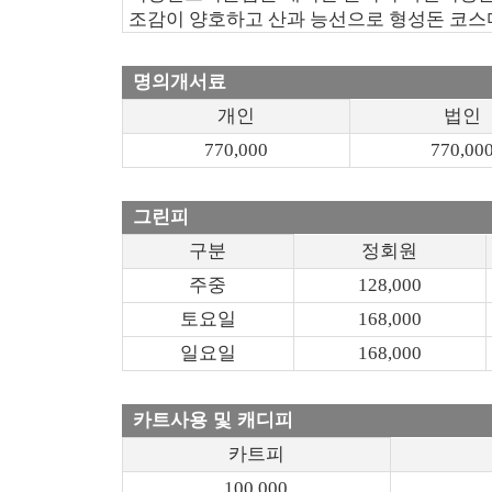
조감이 양호하고 산과 능선으로 형성돈 코스
명의개서료
개인
법인
770,000
770,00
그린피
구분
정회원
주중
128,000
토요일
168,000
일요일
168,000
카트사용 및 캐디피
카트피
100,000