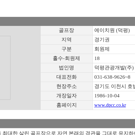
골프장
에이치원 (덕평)
지역
경기권
구분
회원제
홀수-회원제
18
법인명
덕평관광개발(주)
대표전화
031-638-9626~8
현장주소
경기도 이천시 호
개장일자
1986-10-04
홈페이지
www.dpcc.co.kr
최대한 살린 골프장으로 자연 본래의 경관을 그대로 유지하