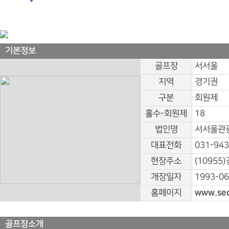
기본정보
골프장
서서울
지역
경기권
구분
회원제
홀수-회원제
18
법인명
서서울관광
대표전화
031-943
현장주소
(10955
개장일자
1993-06
홈페이지
www.seo
골프장소개