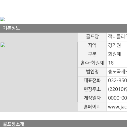
기본정보
골프장
잭니클라
지역
경기권
구분
회원제
홀수-회원제
18
법인명
송도국제
대표전화
032-850
현장주소
(22010
개장일자
0000-00
홈페이지
www.jac
골프장소개