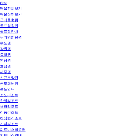
close
매물전체보기
매물전체보기
급매물현황
골프회원권
골프장안내
무기명회원권
수도권
강원권
충청권
영남권
호남권
제주권
신규분양관
콘도회원권
콘도안내
소노리조트
한화리조트
용평리조트
리솜리조트
켄싱턴리조트
기타리조트
휘트니스회원권
휘트니스안내