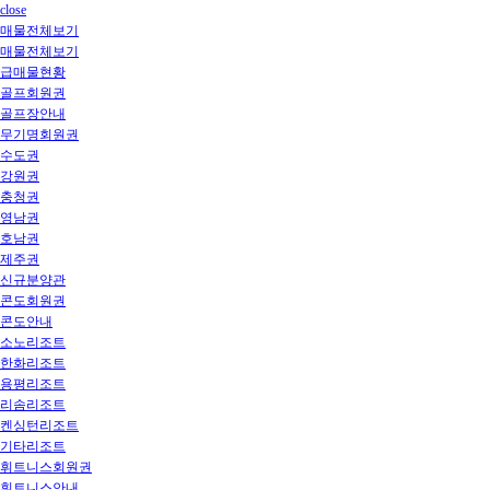
close
매물전체보기
매물전체보기
급매물현황
골프회원권
골프장안내
무기명회원권
수도권
강원권
충청권
영남권
호남권
제주권
신규분양관
콘도회원권
콘도안내
소노리조트
한화리조트
용평리조트
리솜리조트
켄싱턴리조트
기타리조트
휘트니스회원권
휘트니스안내