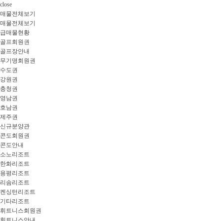
close
매물전체보기
매물전체보기
급매물현황
골프회원권
골프장안내
무기명회원권
수도권
강원권
충청권
영남권
호남권
제주권
신규분양관
콘도회원권
콘도안내
소노리조트
한화리조트
용평리조트
리솜리조트
켄싱턴리조트
기타리조트
휘트니스회원권
휘트니스안내