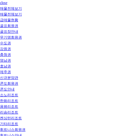
close
매물전체보기
매물전체보기
급매물현황
골프회원권
골프장안내
무기명회원권
수도권
강원권
충청권
영남권
호남권
제주권
신규분양관
콘도회원권
콘도안내
소노리조트
한화리조트
용평리조트
리솜리조트
켄싱턴리조트
기타리조트
휘트니스회원권
휘트니스안내